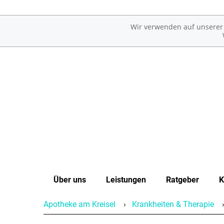
Wir verwenden auf unserer W
Über uns
Leistungen
Ratgeber
K
Apotheke am Kreisel
Krankheiten & Therapie
Fotos der Apotheke am Kreisel
Übersicht
Erkrankungen im Alter