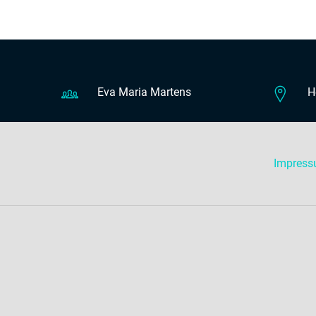
Eva Maria Martens
H
Impres