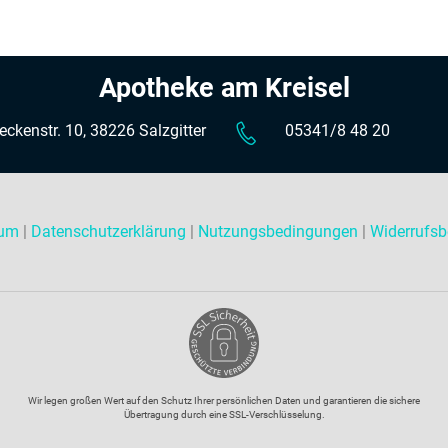
Apotheke am Kreisel
eckenstr. 10, 38226 Salzgitter
05341/8 48 20
sum
|
Datenschutzerklärung
|
Nutzungsbedingungen
|
Widerrufsb
Wir legen großen Wert auf den Schutz Ihrer persönlichen Daten und garantieren die sichere
Übertragung durch eine SSL-Verschlüsselung.