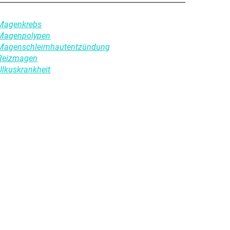
Magenkrebs
Magenpolypen
Magenschleimhautentzündung
Reizmagen
Ulkuskrankheit