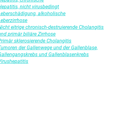
Hepatitis, nicht virusbedingt
Leberschädigung, alkoholische
Leberzirrhose
Nicht eitrige chronisch-destruierende Cholangitis
und primär biliäre Zirrhose
Primär sklerosierende Cholangitis
Tumoren der Gallenwege und der Gallenblase,
Gallengangskrebs und Gallenblasenkrebs
Virushepatitis