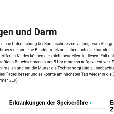
Schwangerschaft
Geburt und Stillzeit
Kinderkrankheiten
gen und Darm
erliche Untersuchung bei Bauchschmerzen verlangt vom Arzt gro
merzen kann eine Blinddarmreizung, aber auch eine harmlose Nab
troffenen Kindes können dies nicht beurteilen. In diesem Fall un
heftigen Bauchschmerzen um 5 Uhr morgens aufgewacht war. Er
 stellen und bat die Mutter, die Tochter sorgfältig zu beobach
des Tages besser und es konnte am nächsten Tag wieder in die 
armer GEK)
Erkrankungen der Speiseröhre
›
E
Z