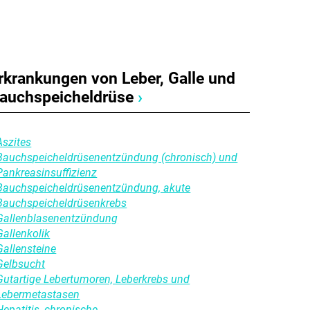
rkrankungen von Leber, Galle und
auchspeicheldrüse
›
Aszites
Bauchspeicheldrüsenentzündung (chronisch) und
Pankreasinsuffizienz
Bauchspeicheldrüsenentzündung, akute
Bauchspeicheldrüsenkrebs
Gallenblasenentzündung
Gallenkolik
Gallensteine
Gelbsucht
Gutartige Lebertumoren, Leberkrebs und
Lebermetastasen
Hepatitis, chronische