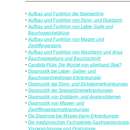
Beipackzettelsuche
Rheumatologische Erkrankungen
Aufbau und Funktion der Speiseröhre
Blut, Krebs und Infektionen
Aufbau und Funktion von Dünn- und Dickdarm
Aufbau und Funktion von Leber, Galle und
Haut, Haare und Nägel
Bauchspeicheldrüse
Aufbau und Funktion von Magen und
Psychische Erkrankungen
Zwölffingerdarm
Aufbau und Funktion von Mastdarm und Anus
Neurologie
Bauchspiegelung und Bauchschnitt
Candida-Pilze: Die Wurzel von allerhand Übel?
Schmerz- und Schlafmedizin
Diagnostik bei Leber-, Gallen- und
Bauchspeicheldrüsen-Erkrankungen
Frauenkrankheiten
Diagnostik der Dünn- und Dickdarmerkrankungen
Diagnostik der Speiseröhrenerkrankungen
Männerkrankheiten
Diagnostik von Enddarm- und Analproblemen
Diagnostik von Magen- und
Zwölffingerdarmerkrankungen
Die Diagnose bei Magen-Darm-Erkrankungen
Die medizinischen Fachgebiete Gastroenterologie,
Viszeralchirurgie und Proktologie